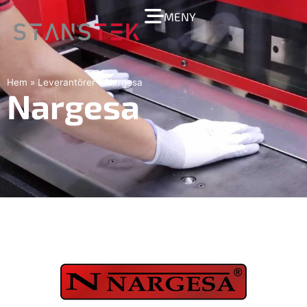
MENY
Hem
»
Leverantörer
»
Nargesa
Nargesa