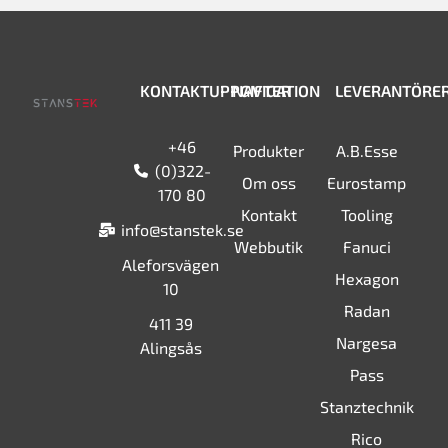
KONTAKTUPPGIFTER
NAVIGATION
LEVERANTÖRE
+46
Produkter
A.B.Esse
(0)322-
Om oss
Eurostamp
170 80
Kontakt
Tooling
info@stanstek.se
Webbutik
Fanuci
Aleforsvägen
Hexagon
10
Radan
411 39
Nargesa
Alingsås
Pass
Stanztechnik
Rico