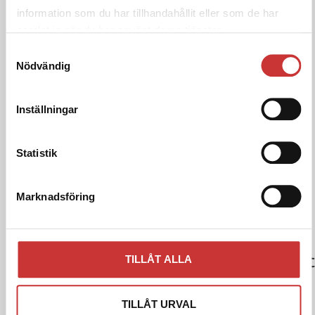
information som du har tillhandahållit eller som de har
Katalog
Katalog
Katalog
Katalog
samlat in när du har använt deras tjänster.
BM25
C2006
C3006
H1
Samtyckesval
Nödvändig
Inställningar
Katalog
Katalog
Katalog
Katalog
H2
H3
MC150B
MC200
Statistik
MC200H
Marknadsföring
Katalog
Katalog
Katalog
Katalog
TILLÅT ALLA
MC400
MC650
MP60
MP1500CNC
MP50
TILLÅT URVAL