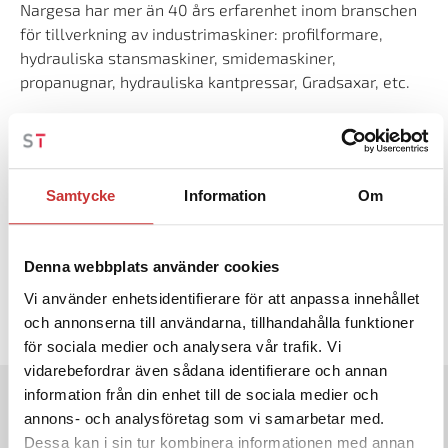
Nargesa har mer än 40 års erfarenhet inom branschen
för tillverkning av industrimaskiner: profilformare,
hydrauliska stansmaskiner, smidemaskiner,
propanugnar, hydrauliska kantpressar, Gradsaxar, etc.
Hela sortimentet av maskiner och tillbehör är komplett
tillverkade hos NARGESA. De har i dagsläget fler än
8.500 kunder och mer än 16.800 maskiner som är sålda
Samtycke
Information
Om
runt om i världen, samt en 10.000 m2 anläggning med
ett lager av 400 maskiner året runt.
Nargesa är en symbol för kvalitet, tillförlitlighet,
Denna webbplats använder cookies
garanti och innovation.
Vi använder enhetsidentifierare för att anpassa innehållet
och annonserna till användarna, tillhandahålla funktioner
för sociala medier och analysera vår trafik. Vi
vidarebefordrar även sådana identifierare och annan
information från din enhet till de sociala medier och
annons- och analysföretag som vi samarbetar med.
Dessa kan i sin tur kombinera informationen med annan