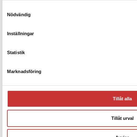
Fanuci
Hexagon Radan
Samtyckesval
Nödvändig
Nargesa
Pass Stanztechnik
Rico
Inställningar
Copyright 2026 Stanstek AB
Statistik
Marknadsföring
Tillåt alla
Tillåt urval