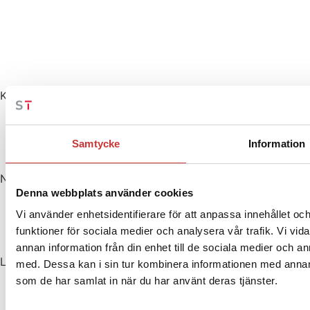
KONTAKTUPPGIFTER
+46 (0)322-170 80
info@stanstek.se
Samtycke
Information
Aleforsvägen 10
411 39 Alingsås
NAVIGATION
Denna webbplats använder cookies
Produkter
Om oss
Vi använder enhetsidentifierare för att anpassa innehållet och
Kontakt
funktioner för sociala medier och analysera vår trafik. Vi vid
Webbutik
annan information från din enhet till de sociala medier och 
LEVERANTÖRER
med. Dessa kan i sin tur kombinera informationen med annan i
A.B.Esse
som de har samlat in när du har använt deras tjänster.
Eurostamp Tooling